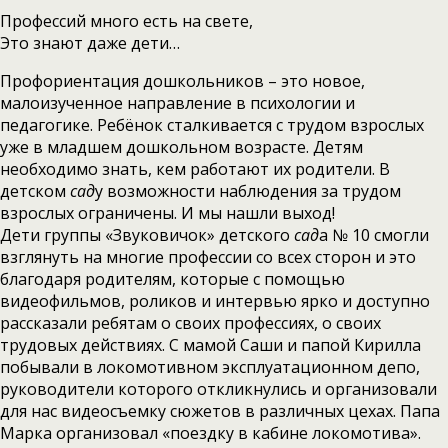
Профессий много есть на свете,
Это знают даже дети…
Профориентация дошкольников – это новое,
малоизученное направление в психологии и
педагогике. Ребёнок сталкивается с трудом взрослых
уже в младшем дошкольном возрасте. Детям
необходимо знать, кем работают их родители. В
детском
сад
у возможности наблюдения за трудом
взрослых ограничены. И мы нашли выход!
Дети группы «Звуковичок» детского
сад
а № 10 смогли
взглянуть на многие профессии со всех сторон и это
благодаря родителям, которые с помощью
видеофильмов, роликов и интервью ярко и доступно
рассказали ребятам о своих профессиях, о своих
трудовых действиях. С мамой Саши и папой Кирилла
побывали в локомотивном эксплуатационном депо,
руководители которого откликнулись и организовали
для нас видеосъемку сюжетов в различных цехах. Папа
Марка организовал «поездку в кабине локомотива».