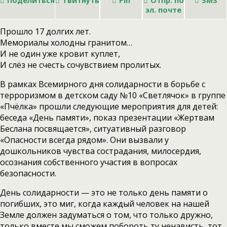
Поделиться
Твитнуть
Pin
Отпр. по
SMS
эл. почте
Прошло 17 долгих лет.
Мемориалы холодны гранитом…
И не один уже кровит куплет,
И слёз не счесть сочувствием пролитых.
В рамках Всемирного дня солидарности в борьбе с
терроризмом в детском саду №10 «Светлячок» в группе
«Пчёлка» прошли следующие мероприятия для детей:
беседа «День памяти», показ презентации «Жертвам
Беслана посвящается», ситуативный разговор
«Опасности всегда рядом». Они вызвали у
дошкольников чувства сострадания, милосердия,
осознания собственного участия в вопросах
безопасности.
День солидарности — это не только день памяти о
погибших, это миг, когда каждый человек на нашей
Земле должен задуматься о том, что только дружно,
только вместе мы сможем побороть ту ненависть, тот