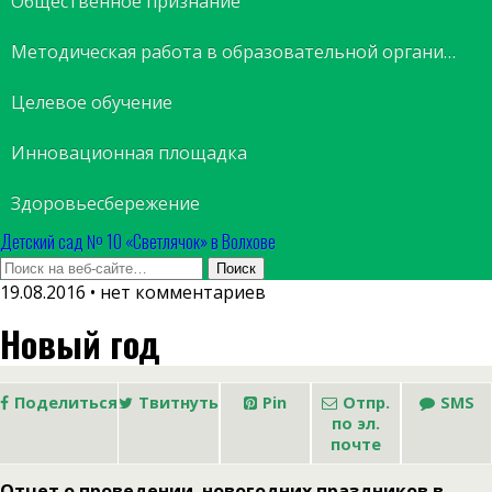
Общественное признание
Методическая работа в образовательной организации
Целевое обучение
Инновационная площадка
Здоровьесбережение
Детский сад № 10 «Светлячок» в Волхове
19.08.2016 • нет комментариев
Новый год
Поделиться
Твитнуть
Pin
Отпр.
SMS
по эл.
почте
Отчет о проведении новогодних праздников в