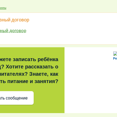
енты
вный договор
вный договор
жете записать ребёнка
Ре
д? Хотите рассказать о
итателях? Знаете, как
ть питание и занятия?
ть сообщение