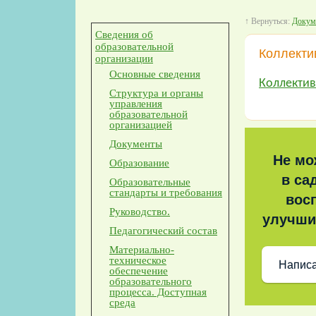
↑ Вернуться:
Докум
Сведения об
образовательной
Коллекти
организации
Основные сведения
Коллекти
Структура и органы
управления
образовательной
организацией
Документы
Не мо
Образование
в са
Образовательные
стандарты и требования
восп
Руководство.
улучши
Педагогический состав
Материально-
техническое
Написа
обеспечение
образовательного
процесса. Доступная
среда