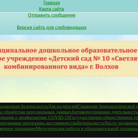
Главная
Карта сайта
Отправить сообщение
Версия сайта для слабовидящих
ационная безопасность
Для родителей
Снижение бюрократической н
а обработки персональных данных
Антикоррупционая деятельность
мация о профилактике COVID-19
Государственно-общественное у
ированная программа наставничества
Безопасность
Часто задаваем
венное признание
Методическая работа в образовательной организ