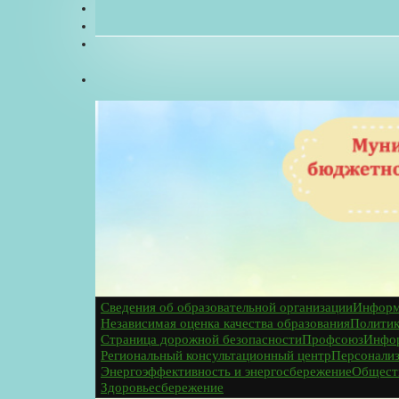
Сведения об образовательной организации
Информ
Независимая оценка качества образования
Политик
Страница дорожной безопасности
Профсоюз
Инфор
Региональный консультационный центр
Персонализ
Энергоэффективность и энергосбережение
Общест
Здоровьесбережение